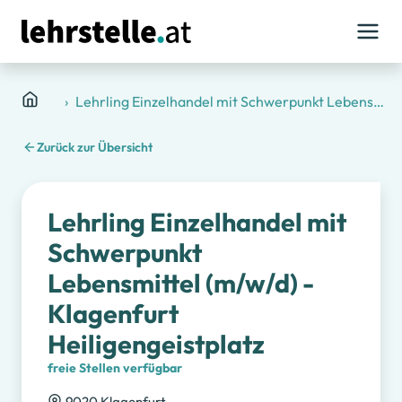
Lehrstellen
SPAR Österreichische Warenhandels-Aktiengesellsc
Lehrling Einzelhandel mit Schwerpunkt Lebensmittel (m/w/d) - Klagenfurt Heiligengeistplatz
Zurück zur Übersicht
Lehrling Einzelhandel mit
Schwerpunkt
Lebensmittel (m/w/d) -
Klagenfurt
Heiligengeistplatz
freie Stellen verfügbar
9020 Klagenfurt