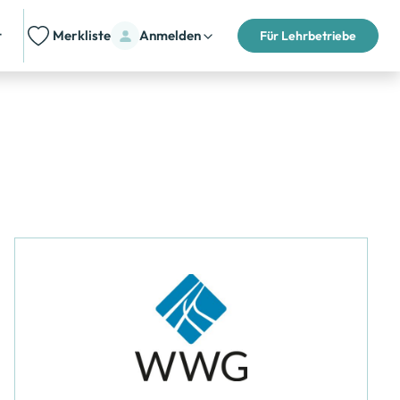
t
Merkliste
Anmelden
Für Lehrbetriebe
Beratung
Lehrbetrieb merken